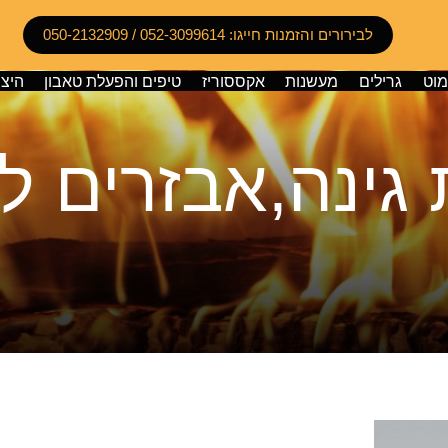
לבירורים והזמנות חייגו: 052-3099614 / 050-2132909
מוט
גרילים
מעשנות
אקססוריז
טיפים והפעלת טאבון
היצי
גינה,אבזרים ל