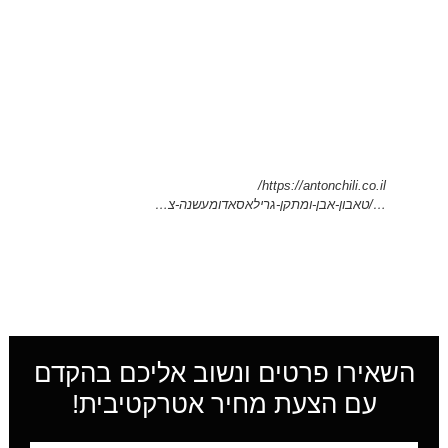
https://antonchili.co.il/
…/טאבון-אבן-ומתקן-גרילאסאדומעשנה-צ…
השאירו פרטים ונשוב אליכם בהקדם
עם הצעת מחיר אטרקטיבית!