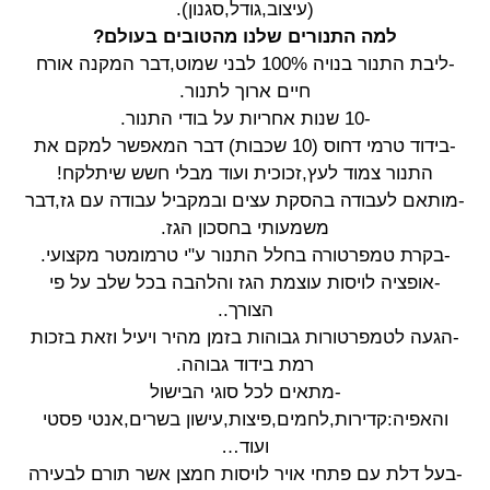
(עיצוב,גודל,סגנון).
למה התנורים שלנו מהטובים בעולם?
-ליבת התנור בנויה 100% לבני שמוט,דבר המקנה אורח
חיים ארוך לתנור.
-10 שנות אחריות על בודי התנור.
-בידוד טרמי דחוס (10 שכבות) דבר המאפשר למקם את
התנור צמוד לעץ,זכוכית ועוד מבלי חשש שיתלקח!
-מותאם לעבודה בהסקת עצים ובמקביל עבודה עם גז,דבר
משמעותי בחסכון הגז.
-בקרת טמפרטורה בחלל התנור ע"י טרמומטר מקצועי.
-אופציה לויסות עוצמת הגז והלהבה בכל שלב על פי
הצורך..
-הגעה לטמפרטורות גבוהות בזמן מהיר ויעיל וזאת בזכות
רמת בידוד גבוהה.
-מתאים לכל סוגי הבישול
והאפיה:קדירות,לחמים,פיצות,עישון בשרים,אנטי פסטי
ועוד…
-בעל דלת עם פתחי אויר לויסות חמצן אשר תורם לבעירה