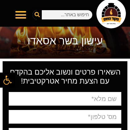
מטבחי חוץ
טאבון אבן שמוט
טיפים והפעלת טאבון
המתכונים שלכם
היצירות שלכם בטאבון
בין לקוחותינו
עישון בשר אסאדו
השאירו פרטים ונשוב אליכם בהקדם
פתח
עם הצעת מחיר אטרקטיבית!