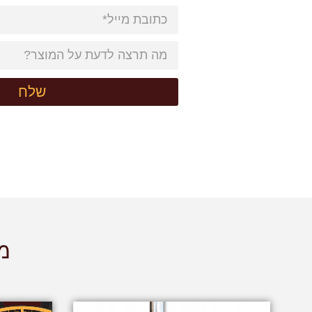
שלח
מו