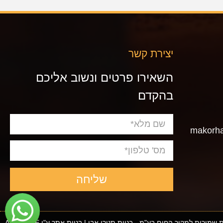
יצירת קשר
השאירו פרטים ונשוב אליכם
בהקדם
שליחה
 שמורות למקור החום בע"מ - בניית תנורי אבן | בניית אתר ע"י ADACTIVE