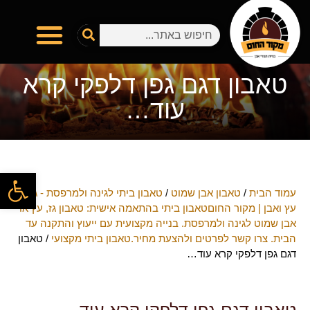
טאבון דגם גפן דלפקי קרא
עוד…
פתח
עמוד הבית
/
טאבון אבן שמוט
/
טאבון ביתי לגינה ולמרפסת - גז,
עץ ואבן | מקור החוםטאבון ביתי בהתאמה אישית: טאבון גז, עץ או
אבן שמוט לגינה ולמרפסת. בנייה מקצועית עם ייעוץ והתקנה עד
הבית. צרו קשר לפרטים ולהצעת מחיר.טאבון ביתי מקצועי
/ טאבון
דגם גפן דלפקי קרא עוד…