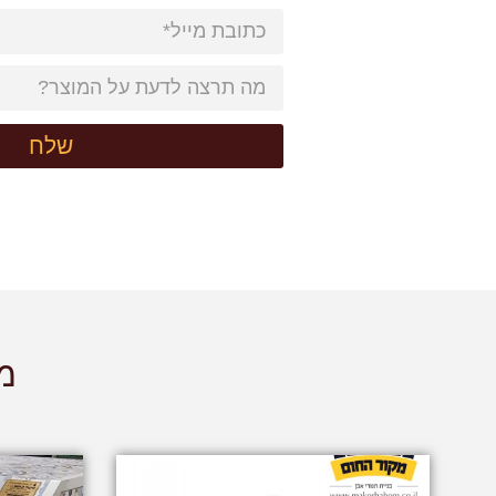
שלח
מו