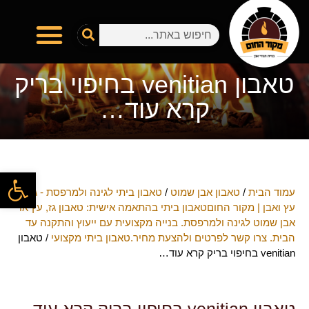
טאבון venitian בחיפוי בריק
קרא עוד…
פתח
עמוד הבית
/
טאבון אבן שמוט
/
טאבון ביתי לגינה ולמרפסת - גז,
עץ ואבן | מקור החוםטאבון ביתי בהתאמה אישית: טאבון גז, עץ או
אבן שמוט לגינה ולמרפסת. בנייה מקצועית עם ייעוץ והתקנה עד
הבית. צרו קשר לפרטים ולהצעת מחיר.טאבון ביתי מקצועי
/ טאבון
venitian בחיפוי בריק קרא עוד…