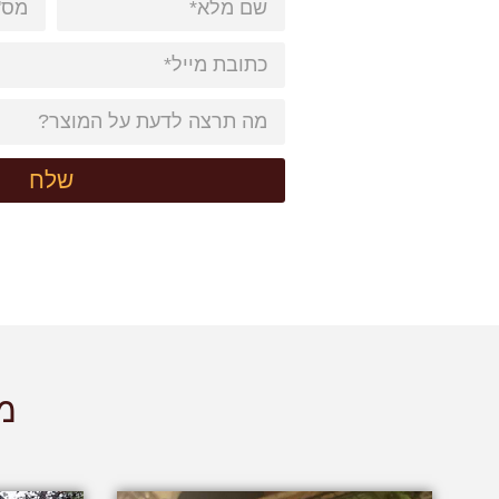
שלח
מו