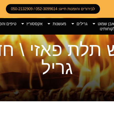
לבירורים והזמנות חייגו: 052-3099614 / 050-2132909
אבן שמוט
גרילים
מעשנות
אקססוריז
טיפים והפ
קוחותינו
 תלת פאזי \ חד
גריל