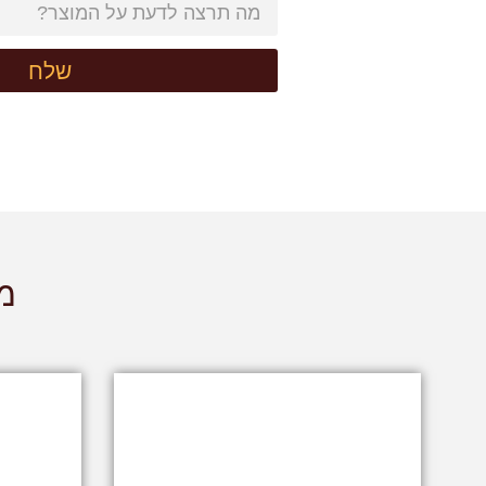
שלח
מו