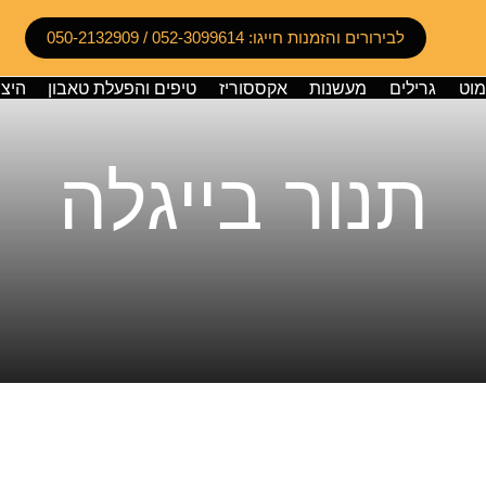
לבירורים והזמנות חייגו: 052-3099614 / 050-2132909
מוט
גרילים
מעשנות
אקססוריז
טיפים והפעלת טאבון
היצי
תנור בייגלה